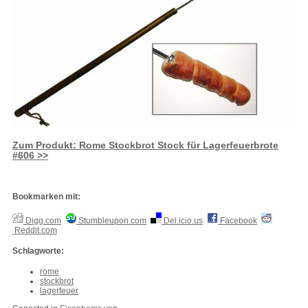
Zum Produkt: Rome Stockbrot Stock für Lagerfeuerbrote
#606 >>
Bookmarken mit:
Digg.com
Stumbleupon.com
Del.icio.us
Facebook
Reddit.com
Schlagworte:
rome
stockbrot
lagerfeuer