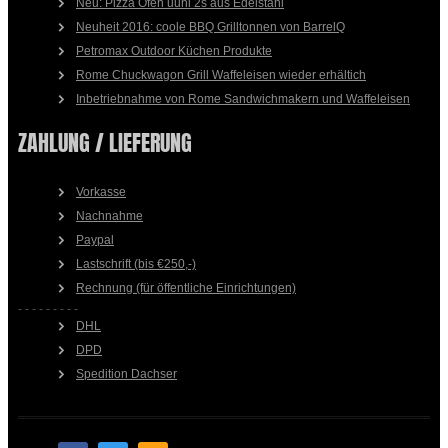
Neu: Pizza Ofen uuni 2s aus Edelstahl
Neuheit 2016: coole BBQ Grilltonnen von BarrelQ
Petromax Outdoor Küchen Produkte
Rome Chuckwagon Grill Waffeleisen wieder erhältich
Inbetriebnahme von Rome Sandwichmakern und Waffeleisen
ZAHLUNG / LIEFERUNG
Vorkasse
Nachnahme
Paypal
Lastschrift (bis €250,-)
Rechnung (für öffentliche Einrichtungen)
- - - - - - - - -
DHL
DPD
Spedition Dachser