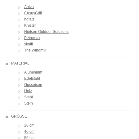
Aniva
CasusGrill
höfats
Knister
Nielsen Outdoor Solutions
Petromax
skotti
The Windmill
MATERIAL
Aluminium
Edelstahl
Gusseisen
Holz
Stahl
Stein
GRÖSSE
20 cm
40 cm
50 cm