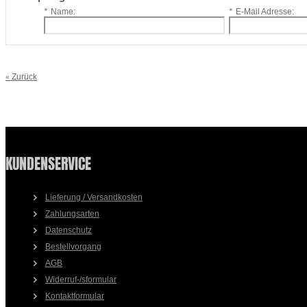
*
Name:
*
E-Mail Adresse:
Zurück
«
KUNDENSERVICE
Lieferung / Versandkosten
Zahlungsarten
Datenschutz
Bestellvorgang
AGB
Widerruf-/sformular
Kontaktformular