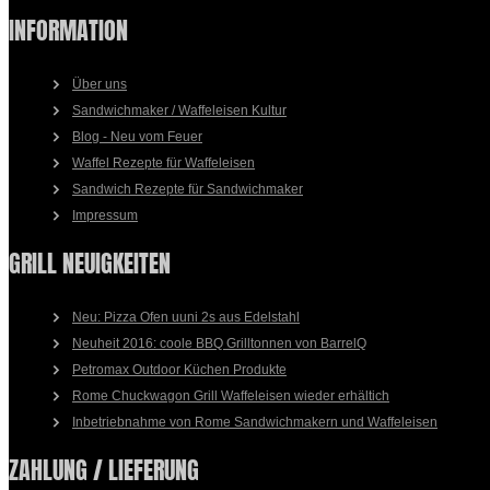
INFORMATION
Über uns
Sandwichmaker / Waffeleisen Kultur
Blog - Neu vom Feuer
Waffel Rezepte für Waffeleisen
Sandwich Rezepte für Sandwichmaker
Impressum
GRILL NEUIGKEITEN
Neu: Pizza Ofen uuni 2s aus Edelstahl
Neuheit 2016: coole BBQ Grilltonnen von BarrelQ
Petromax Outdoor Küchen Produkte
Rome Chuckwagon Grill Waffeleisen wieder erhältich
Inbetriebnahme von Rome Sandwichmakern und Waffeleisen
ZAHLUNG / LIEFERUNG