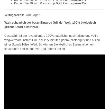
Kaufen Sie 10 zum Preis von je
9,50 €
und
sparen
5
%
Kaufen Sie 20 zum Preis von je
9,25 €
und
sparen
8
%
Verfügbarkeit:
Auf Lager
Wahrscheinlich der beste Einwege Grill der Welt: 100% ökologisch
grillen! Sofort einsetzbar!
CasusGrill ist der revolutionäre 100% natürliche, nachhaltige und völlig
wegwerfbare Instant-Grill, der in 5 Minuten gebrauchsfertig ist und bis zu
einer Stunde Hitze liefert. So können Sie köstliches Essen mit einem
knusprigen Finish jederzeit und überall grillen.