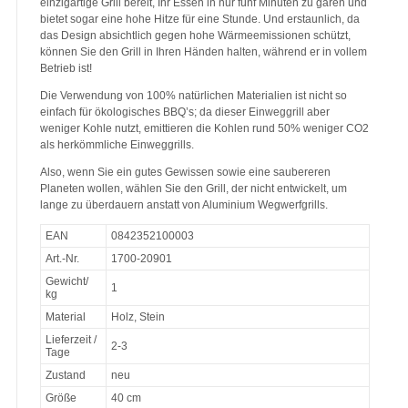
einzigartige Grill bereit, Ihr Essen in nur fünf Minuten zu garen und
bietet sogar eine hohe Hitze für eine Stunde. Und erstaunlich, da
das Design absichtlich gegen hohe Wärmeemissionen schützt,
können Sie den Grill in Ihren Händen halten, während er in vollem
Betrieb ist!
Die Verwendung von 100% natürlichen Materialien ist nicht so
einfach für ökologisches BBQ’s; da dieser Einweggrill aber
weniger Kohle nutzt, emittieren die Kohlen rund 50% weniger CO2
als herkömmliche Einweggrills.
Also, wenn Sie ein gutes Gewissen sowie eine saubereren
Planeten wollen, wählen Sie den Grill, der nicht entwickelt, um
lange zu überdauern anstatt von Aluminium Wegwerfgrills.
EAN
0842352100003
Art.-Nr.
1700-20901
Gewicht/
1
kg
Material
Holz, Stein
Lieferzeit /
2-3
Tage
Zustand
neu
Größe
40 cm