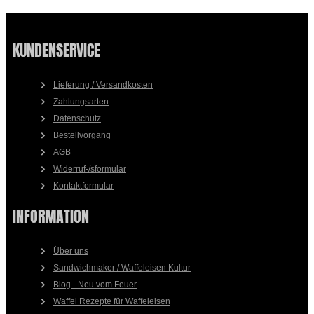
KUNDENSERVICE
Lieferung / Versandkosten
Zahlungsarten
Datenschutz
Bestellvorgang
AGB
Widerruf-/sformular
Kontaktformular
INFORMATION
Über uns
Sandwichmaker / Waffeleisen Kultur
Blog - Neu vom Feuer
Waffel Rezepte für Waffeleisen