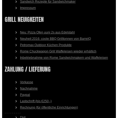
Sandwich Rezepte für Sandwichmaker
Impressum
GRILL NEUIGKEITEN
Neu: Pizza Ofen uuni 2s aus Edelstahl
Neuheit 2016: coole BBQ Grilltonnen von BarrelQ
Petromax Outdoor Küchen Produkte
Rome Chuckwagon Grill Waffeleisen wieder erhältich
Inbetriebnahme von Rome Sandwichmakern und Waffeleisen
ZAHLUNG / LIEFERUNG
Vorkasse
Nachnahme
Paypal
Lastschrift (bis €250,-)
Rechnung (für öffentliche Einrichtungen)
- - - - - - - - -
DHL