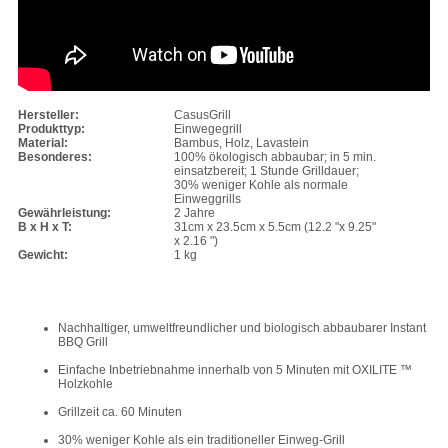
Hersteller:
CasusGrill
Produkttyp:
Einwegegrill
Material:
Bambus, Holz, Lavastein
Besonderes:
100% ökologisch abbaubar; in 5 min.
einsatzbereit; 1 Stunde Grilldauer;
30% weniger Kohle als normale
Einweggrills
Gewährleistung:
2 Jahre
B x H x T:
31cm x 23.5cm x 5.5cm (12.2 "x 9.25"
x 2.16 ")
Gewicht:
1 kg
Nachhaltiger, umweltfreundlicher und biologisch abbaubarer Instant
BBQ Grill
Einfache Inbetriebnahme innerhalb von 5 Minuten mit OXILITE ™
Holzkohle
Grillzeit ca. 60 Minuten
30% weniger Kohle als ein traditioneller Einweg-Grill