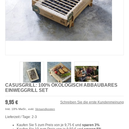
CASUSGRILL: 100% ÖKOLOGISCH ABBAUBARES
EINWEGGRILL SET
9,95 €
Schreiben Sie die erste Kundenmeinung
Inkl. 19% MwSt.
,
exkl.
Versandkosten
Lieferzeit / Tage: 2-3
Kaufen Sie 5 zum Preis von je
9,75 €
und
sparen
3
%