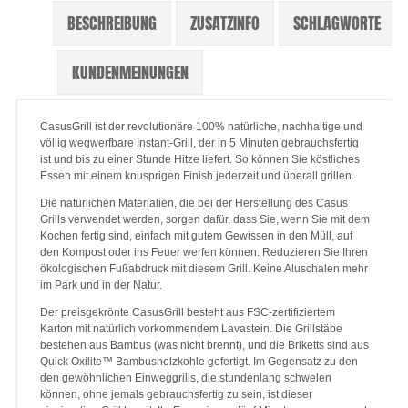
BESCHREIBUNG
ZUSATZINFO
SCHLAGWORTE
KUNDENMEINUNGEN
CasusGrill ist der revolutionäre 100% natürliche, nachhaltige und
völlig wegwerfbare Instant-Grill, der in 5 Minuten gebrauchsfertig
ist und bis zu einer Stunde Hitze liefert. So können Sie köstliches
Essen mit einem knusprigen Finish jederzeit und überall grillen.
Die natürlichen Materialien, die bei der Herstellung des Casus
Grills verwendet werden, sorgen dafür, dass Sie, wenn Sie mit dem
Kochen fertig sind, einfach mit gutem Gewissen in den Müll, auf
den Kompost oder ins Feuer werfen können. Reduzieren Sie Ihren
ökologischen Fußabdruck mit diesem Grill. Keine Aluschalen mehr
im Park und in der Natur.
Der preisgekrönte CasusGrill besteht aus FSC-zertifiziertem
Karton mit natürlich vorkommendem Lavastein. Die Grillstäbe
bestehen aus Bambus (was nicht brennt), und die Briketts sind aus
Quick Oxilite™ Bambusholzkohle gefertigt. Im Gegensatz zu den
den gewöhnlichen Einweggrills, die stundenlang schwelen
können, ohne jemals gebrauchsfertig zu sein, ist dieser