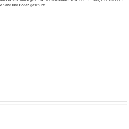
nd oder in den Boden gesteckt. Der verchromte Rost aus Edelstahl, Ø 38 cm x Ø 5
vor Sand und Boden geschützt.