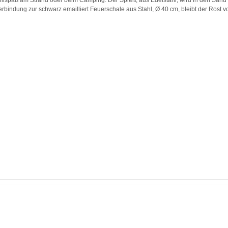
en Grillspaß am Strand oder beim Camping. Der Spieß, aus Edelstahl, wird in den Sa
erbindung zur schwarz emailliert Feuerschale aus Stahl, Ø 40 cm, bleibt der Rost 