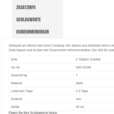
ZUSATZINFO
SCHLAGWORTE
KUNDENMEINUNGEN
Grillspaß am Strand oder beim Camping. Der Spiess aus Edelstahl wird in de
Seite kippen und ist über der Feuerschale höhenverstellbar. Der Grill für u
EAN
5 706942 103469
Art.-Nr.
200-10346
Gewicht/ kg
7
Material
Stahl
Lieferzeit / Tage
2-3 Tage
Zustand
neu
Größe
40 cm
Fügen Sie Ihre Schlagworte hinzu: