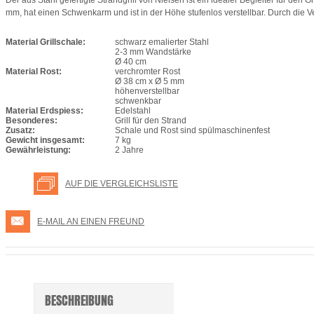
Der aus Stahl gefertigte Strandgrill von Nielsen ist ein idealer Begleiter für d
mm, hat einen Schwenkarm und ist in der Höhe stufenlos verstellbar. Durch die V
Material Grillschale:
schwarz emalierter Stahl
2-3 mm Wandstärke
Ø 40 cm
Material Rost:
verchromter Rost
Ø 38 cm x Ø 5 mm
höhenverstellbar
schwenkbar
Material Erdspiess:
Edelstahl
Besonderes:
Grill für den Strand
Zusatz:
Schale und Rost sind spülmaschinenfest
Gewicht insgesamt:
7 kg
Gewährleistung:
2 Jahre
AUF DIE VERGLEICHSLISTE
E-MAIL AN EINEN FREUND
BESCHREIBUNG