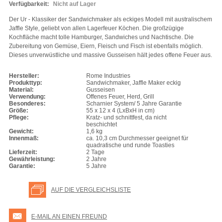
Verfügbarkeit:
Nicht auf Lager
Der Ur - Klassiker der Sandwichmaker als eckiges Modell mit australischem
Jaffle Style, geliebt von allen Lagerfeuer Köchen. Die großzügige
Kochfläche macht tolle Hamburger, Sandwiches und Nachtische. Die
Zubereitung von Gemüse, Eiern, Fleisch und Fisch ist ebenfalls möglich.
Dieses unverwüstliche und massive Gusseisen hält jedes offene Feuer aus.
Hersteller:
Rome Industries
Produkttyp:
Sandwichmaker, Jaffle Maker eckig
Material:
Gusseisen
Verwendung:
Offenes Feuer, Herd, Grill
Besonderes:
Scharnier System/ 5 Jahre Garantie
Größe:
55 x 12 x 4 (LxBxH in cm)
Pflege:
Kratz- und schnittfest, da nicht
beschichtet
Gewicht:
1,6 kg
Innenmaß:
ca. 10,3 cm Durchmesser geeignet für
quadratische und runde Toasties
Lieferzeit:
2 Tage
Gewährleistung:
2 Jahre
Garantie:
5 Jahre
AUF DIE VERGLEICHSLISTE
E-MAIL AN EINEN FREUND