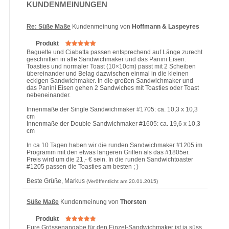
KUNDENMEINUNGEN
Re: Süße Maße
Kundenmeinung von
Hoffmann & Laspeyres
Produkt
Baguette und Ciabatta passen entsprechend auf Länge zurecht
geschnitten in alle Sandwichmaker und das Panini Eisen.
Toasties und normaler Toast (10×10cm) passt mit 2 Scheiben
übereinander und Belag dazwischen einmal in die kleinen
eckigen Sandwichmaker. In die großen Sandwichmaker und
das Panini Eisen gehen 2 Sandwiches mit Toasties oder Toast
nebeneinander.
Innenmaße der Single Sandwichmaker #1705: ca. 10,3 x 10,3
cm
Innenmaße der Double Sandwichmaker #1605: ca. 19,6 x 10,3
cm
In ca 10 Tagen haben wir die runden Sandwichmaker #1205 im
Programm mit den etwas längeren Griffen als das #1805er.
Preis wird um die 21,- € sein. In die runden Sandwichtoaster
#1205 passen die Toasties am besten ; )
Beste Grüße, Markus
(Veröffentlicht am 20.01.2015)
Süße Maße
Kundenmeinung von
Thorsten
Produkt
Eure Grössenangabe für den Einzel-Sandwichmaker ist ja süss,