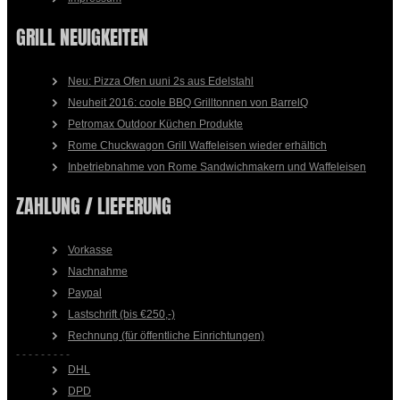
GRILL NEUIGKEITEN
Neu: Pizza Ofen uuni 2s aus Edelstahl
Neuheit 2016: coole BBQ Grilltonnen von BarrelQ
Petromax Outdoor Küchen Produkte
Rome Chuckwagon Grill Waffeleisen wieder erhältich
Inbetriebnahme von Rome Sandwichmakern und Waffeleisen
ZAHLUNG / LIEFERUNG
Vorkasse
Nachnahme
Paypal
Lastschrift (bis €250,-)
Rechnung (für öffentliche Einrichtungen)
- - - - - - - - -
DHL
DPD