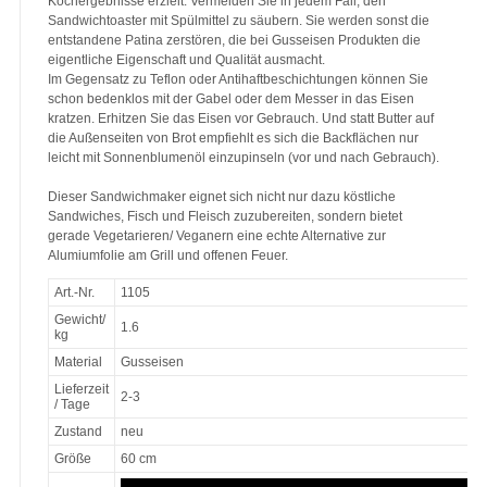
Kochergebnisse erzielt. Vermeiden Sie in jedem Fall, den
Sandwichtoaster mit Spülmittel zu säubern. Sie werden sonst die
entstandene Patina zerstören, die bei Gusseisen Produkten die
eigentliche Eigenschaft und Qualität ausmacht.
Im Gegensatz zu Teflon oder Antihaftbeschichtungen können Sie
schon bedenklos mit der Gabel oder dem Messer in das Eisen
kratzen. Erhitzen Sie das Eisen vor Gebrauch. Und statt Butter auf
die Außenseiten von Brot empfiehlt es sich die Backflächen nur
leicht mit Sonnenblumenöl einzupinseln (vor und nach Gebrauch).
Dieser Sandwichmaker eignet sich nicht nur dazu köstliche
Sandwiches, Fisch und Fleisch zuzubereiten, sondern bietet
gerade Vegetarieren/ Veganern eine echte Alternative zur
Alumiumfolie am Grill und offenen Feuer.
Art.-Nr.
1105
Gewicht/
1.6
kg
Material
Gusseisen
Lieferzeit
2-3
/ Tage
Zustand
neu
Größe
60 cm