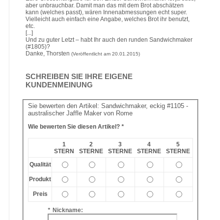
aber unbrauchbar. Damit man das mit dem Brot abschätzen
kann (welches passt), wären Innenabmessungen echt super.
Vielleicht auch einfach eine Angabe, welches Brot ihr benutzt,
etc.
[...]
Und zu guter Letzt – habt Ihr auch den runden Sandwichmaker
(#1805)?
Danke, Thorsten
(Veröffentlicht am 20.01.2015)
SCHREIBEN SIE IHRE EIGENE
KUNDENMEINUNG
Sie bewerten den Artikel:
Sandwichmaker, eckig #1105 -
australischer Jaffle Maker von Rome
Wie bewerten Sie diesen Artikel?
*
1
2
3
4
5
STERN
STERNE
STERNE
STERNE
STERNE
Qualität
Produkt
Preis
*
Nickname: