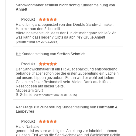
Sandwichmaker schließt nicht richtig
Kundenmeinung von
Annett
Produkt
Hallo, bin ganz begeistert von den Double Sandwichmaker.
Hab mir nun den 2. bestellt.
Allerdings merke ich, dass der 1. nicht mehr ganz schließt. An
was kann dass liegen? Gibts da abhilfe? Grüße Annett
(Veröffentlicht am 20.01.2015)
Hit
Kundenmeinung von
Steffen Schmidt
Produkt
Der Sandwichmaker ist ein Hit. Ausgepackt und entsprechend
behandelt hat er schon bei der ersten Zubereitung ein Lächeln
auf unsere Lippen gezaubert. Fortan wird er wohl bei jedem
Grillen ein fester Bestandteil sein. Vielen Dank auch für die
Rezeptideen auf dieser Seite.
Mit bestem Gruß
S. Schmidt
(Veröffentlicht am 20.01.2015)
Re: Frage zur Zubereitung
Kundenmeinung von
Hoffmann &
Laspeyres
Produkt
Hallo Nathalie,
generell ist es sehr wichtig die Anleitung zur Inbetriebnahmen
zu lesen. Erst wenn die Sandwichmaker und Waffeleisen richtig