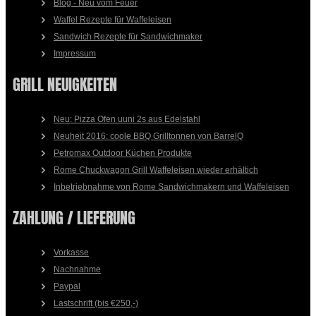
Blog - Neu vom Feuer
Waffel Rezepte für Waffeleisen
Sandwich Rezepte für Sandwichmaker
Impressum
GRILL NEUIGKEITEN
Neu: Pizza Ofen uuni 2s aus Edelstahl
Neuheit 2016: coole BBQ Grilltonnen von BarrelQ
Petromax Outdoor Küchen Produkte
Rome Chuckwagon Grill Waffeleisen wieder erhältich
Inbetriebnahme von Rome Sandwichmakern und Waffeleisen
ZAHLUNG / LIEFERUNG
Vorkasse
Nachnahme
Paypal
Lastschrift (bis €250,-)