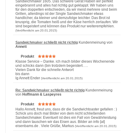
Sandwichmaker 1605. Das schwere Gerät Haben wir perfekt
eingebrannt und alles hat richtig gut geklappt. Wir haben uns
für den doppelten entschieden, da wir meist mehrere sind beim
Grillen, allerdings ist der Single Sandwichmaker etwas
handlicher, da kleiner und demzufolge leichter. Das Brot ist
knusprig, die Tomaten heiß und der Käse herrlich zerlaufen. Wir
sind begeistert und können das Produkt nur weiterempfehlen.
(Veröffentlicht am 20.01.2015)
Sandwichmaker schließt nicht richtig
Kundenmeinung von
Annett
Produkt
Klasse Service – Danke. ich mach bilder dieses Wochenende
und schicks dann (bin trotzdem begeistert…..
Vielen Dank für die schnelle Antwort
bis dann
lg Annett Ender
(Veröffentlicht am 20.01.2015)
Re: Sandwichmaker schließt nicht richtig
Kundenmeinung
von
Hoffmann & Laspeyres
Produkt
Hallo Annett, freut uns, dass dir die Sandwichtoaster gefallen : )
Schick uns doch mal Bilder von dem nicht schließenden
Sandwichmaker. Eventuell ist dies ein Fall von Gewährleistung
und dann tauschen wir das Eisen aus. Bilder an info [at]
eisenbams.de . Viele Grüße, Markus
(Veröffentlicht am 20.01.2015)