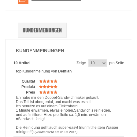
KUNDENMEINUNGEN
KUNDENMEINUNGEN
10 Artikel
Zeige
pro Seite
top
Kundenmeinung von
Demian
Qualität
Produkt
Preis
Ich habe mir den Doppel-Sandwichmaker gekauft.
Das Teil ist obergenial, und macht was es soll!
Ich benutze es auf einem Elektroherd.
1 Minute erwärmen, etwas einölen,Sandwich’s reinlegen,
und auf mittlerer Hitze pro Seite ca. 1,5 min. erwärmen
=Sandwich fertig!
Die Reinigung geht auch super-easy! (nur mit heißem Wasser
reinigen!!!)
(Veröffentlicht am 05.05.2015)