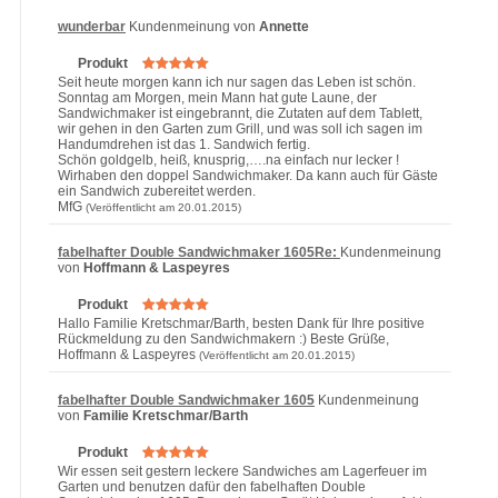
wunderbar
Kundenmeinung von
Annette
Produkt
Seit heute morgen kann ich nur sagen das Leben ist schön.
Sonntag am Morgen, mein Mann hat gute Laune, der
Sandwichmaker ist eingebrannt, die Zutaten auf dem Tablett,
wir gehen in den Garten zum Grill, und was soll ich sagen im
Handumdrehen ist das 1. Sandwich fertig.
Schön goldgelb, heiß, knusprig,….na einfach nur lecker !
Wirhaben den doppel Sandwichmaker. Da kann auch für Gäste
ein Sandwich zubereitet werden.
MfG
(Veröffentlicht am 20.01.2015)
fabelhafter Double Sandwichmaker 1605Re:
Kundenmeinung
von
Hoffmann & Laspeyres
Produkt
Hallo Familie Kretschmar/Barth, besten Dank für Ihre positive
Rückmeldung zu den Sandwichmakern :) Beste Grüße,
Hoffmann & Laspeyres
(Veröffentlicht am 20.01.2015)
fabelhafter Double Sandwichmaker 1605
Kundenmeinung
von
Familie Kretschmar/Barth
Produkt
Wir essen seit gestern leckere Sandwiches am Lagerfeuer im
Garten und benutzen dafür den fabelhaften Double