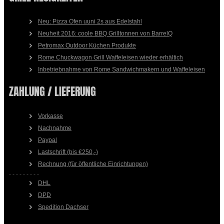
Neu: Pizza Ofen uuni 2s aus Edelstahl
Neuheit 2016: coole BBQ Grilltonnen von BarrelQ
Petromax Outdoor Küchen Produkte
Rome Chuckwagon Grill Waffeleisen wieder erhältich
Inbetriebnahme von Rome Sandwichmakern und Waffeleisen
ZAHLUNG / LIEFERUNG
Vorkasse
Nachnahme
Paypal
Lastschrift (bis €250,-)
Rechnung (für öffentliche Einrichtungen)
- - - - - - - - -
DHL
DPD
Spedition Dachser