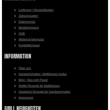
Lieferung / Versandkosten
Zahlungsarten
Datenschutz
Bestellvorgang
AGB
Widerruf-/sformular
Kontaktformular
INFORMATION
Über uns
Sandwichmaker / Waffeleisen Kultur
Blog - Neu vom Feuer
Waffel Rezepte für Waffeleisen
Sandwich Rezepte für Sandwichmaker
Impressum
GRILL NEUIGKEITEN