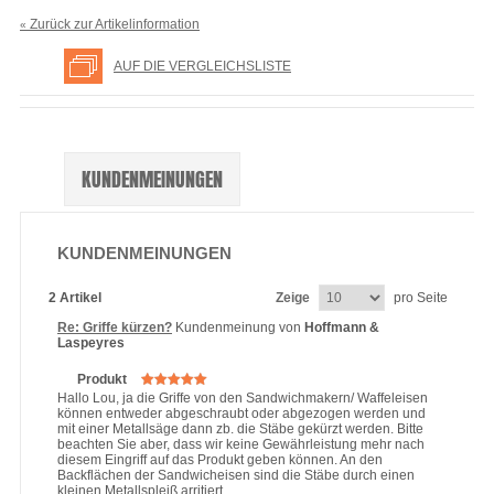
Zurück zur Artikelinformation
«
AUF DIE VERGLEICHSLISTE
KUNDENMEINUNGEN
KUNDENMEINUNGEN
2 Artikel
Zeige
pro Seite
Re: Griffe kürzen?
Kundenmeinung von
Hoffmann &
Laspeyres
Produkt
Hallo Lou, ja die Griffe von den Sandwichmakern/ Waffeleisen
können entweder abgeschraubt oder abgezogen werden und
mit einer Metallsäge dann zb. die Stäbe gekürzt werden. Bitte
beachten Sie aber, dass wir keine Gewährleistung mehr nach
diesem Eingriff auf das Produkt geben können. An den
Backflächen der Sandwicheisen sind die Stäbe durch einen
kleinen Metallspleiß arritiert.