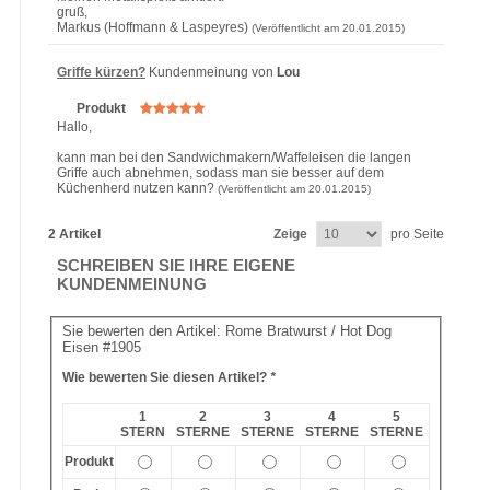
gruß,
Markus (Hoffmann & Laspeyres)
(Veröffentlicht am 20.01.2015)
Griffe kürzen?
Kundenmeinung von
Lou
Produkt
Hallo,
kann man bei den Sandwichmakern/Waffeleisen die langen
Griffe auch abnehmen, sodass man sie besser auf dem
Küchenherd nutzen kann?
(Veröffentlicht am 20.01.2015)
2 Artikel
Zeige
pro Seite
SCHREIBEN SIE IHRE EIGENE
KUNDENMEINUNG
Sie bewerten den Artikel:
Rome Bratwurst / Hot Dog
Eisen #1905
Wie bewerten Sie diesen Artikel?
*
1
2
3
4
5
STERN
STERNE
STERNE
STERNE
STERNE
Produkt