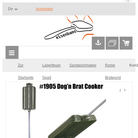
Anmelden
Zur
Lagerfeuer
Sandwichmaker
Rome
Kund
Startseite
Spaß
Bratwurst
/ Hot Dog
Eisen
#1905