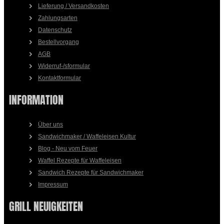
Lieferung / Versandkosten
Zahlungsarten
Datenschutz
Bestellvorgang
AGB
Widerruf-/sformular
Kontaktformular
INFORMATION
Über uns
Sandwichmaker / Waffeleisen Kultur
Blog - Neu vom Feuer
Waffel Rezepte für Waffeleisen
Sandwich Rezepte für Sandwichmaker
Impressum
GRILL NEUIGKEITEN