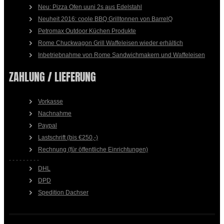
Neu: Pizza Ofen uuni 2s aus Edelstahl
Neuheit 2016: coole BBQ Grilltonnen von BarrelQ
Petromax Outdoor Küchen Produkte
Rome Chuckwagon Grill Waffeleisen wieder erhältich
Inbetriebnahme von Rome Sandwichmakern und Waffeleisen
ZAHLUNG / LIEFERUNG
Vorkasse
Nachnahme
Paypal
Lastschrift (bis €250,-)
Rechnung (für öffentliche Einrichtungen)
- - - - - - - - -
DHL
DPD
Spedition Dachser