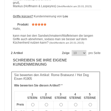
gruß,
Markus (Hoffmann & Laspeyres)
(Veröffentlicht am 20.01.2015)
Griffe kürzen?
Kundenmeinung von
Lou
Produkt
Hallo,
kann man bei den Sandwichmakern/Waffeleisen die langen
Griffe auch abnehmen, sodass man sie besser auf dem
Küchenherd nutzen kann?
(Veröffentlicht am 20.01.2015)
2 Artikel
Zeige
pro Seite
SCHREIBEN SIE IHRE EIGENE
KUNDENMEINUNG
Sie bewerten den Artikel:
Rome Bratwurst / Hot Dog
Eisen #1905
Wie bewerten Sie diesen Artikel?
*
1
2
3
4
5
STERN
STERNE
STERNE
STERNE
STERNE
Preis