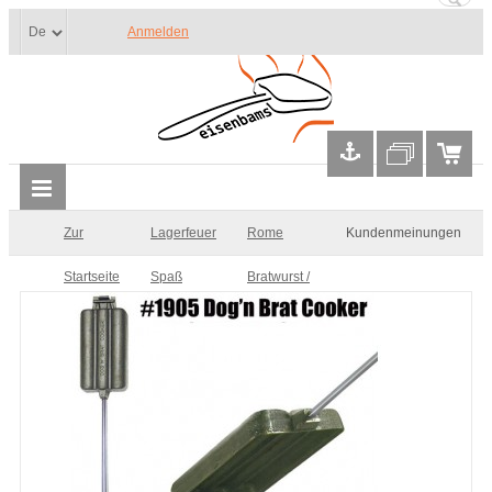
Anmelden
Zur
Lagerfeuer
Rome
Kundenmeinungen
Startseite
Spaß
Bratwurst /
Hot Dog
Eisen
#1905