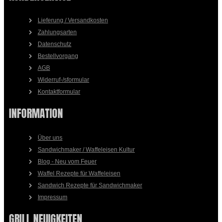
Lieferung / Versandkosten
Zahlungsarten
Datenschutz
Bestellvorgang
AGB
Widerruf-/sformular
Kontaktformular
INFORMATION
Über uns
Sandwichmaker / Waffeleisen Kultur
Blog - Neu vom Feuer
Waffel Rezepte für Waffeleisen
Sandwich Rezepte für Sandwichmaker
Impressum
GRILL NEUIGKEITEN