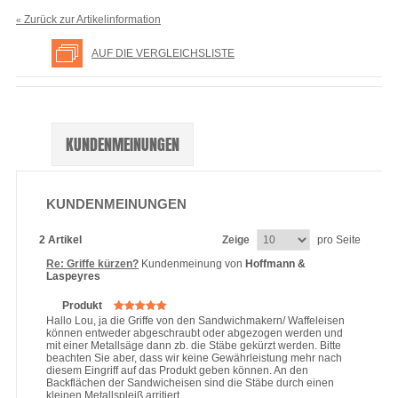
Zurück zur Artikelinformation
«
AUF DIE VERGLEICHSLISTE
KUNDENMEINUNGEN
KUNDENMEINUNGEN
2 Artikel
Zeige
pro Seite
Re: Griffe kürzen?
Kundenmeinung von
Hoffmann &
Laspeyres
Produkt
Hallo Lou, ja die Griffe von den Sandwichmakern/ Waffeleisen
können entweder abgeschraubt oder abgezogen werden und
mit einer Metallsäge dann zb. die Stäbe gekürzt werden. Bitte
beachten Sie aber, dass wir keine Gewährleistung mehr nach
diesem Eingriff auf das Produkt geben können. An den
Backflächen der Sandwicheisen sind die Stäbe durch einen
kleinen Metallspleiß arritiert.