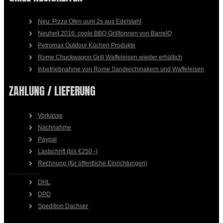
Neu: Pizza Ofen uuni 2s aus Edelstahl
Neuheit 2016: coole BBQ Grilltonnen von BarrelQ
Petromax Outdoor Küchen Produkte
Rome Chuckwagon Grill Waffeleisen wieder erhältich
Inbetriebnahme von Rome Sandwichmakern und Waffeleisen
ZAHLUNG / LIEFERUNG
Vorkasse
Nachnahme
Paypal
Lastschrift (bis €250,-)
Rechnung (für öffentliche Einrichtungen)
- - - - - - - - -
DHL
DPD
Spedition Dachser