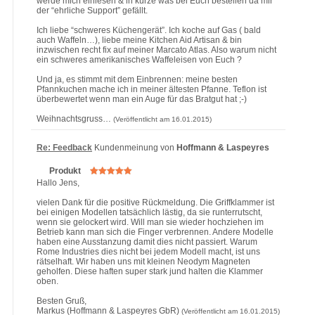
werde mich einlesen & in kürze was bei Euch bestellen da mir
der “ehrliche Support” gefällt.
Ich liebe “schweres Küchengerät”. Ich koche auf Gas ( bald
auch Waffeln…), liebe meine Kitchen Aid Artisan & bin
inzwischen recht fix auf meiner Marcato Atlas. Also warum nicht
ein schweres amerikanisches Waffeleisen von Euch ?
Und ja, es stimmt mit dem Einbrennen: meine besten
Pfannkuchen mache ich in meiner ältesten Pfanne. Teflon ist
überbewertet wenn man ein Auge für das Bratgut hat ;-)
Weihnachtsgruss…
(Veröffentlicht am 16.01.2015)
Re: Feedback
Kundenmeinung von
Hoffmann & Laspeyres
Produkt
Hallo Jens,
vielen Dank für die positive Rückmeldung. Die Griffklammer ist
bei einigen Modellen tatsächlich lästig, da sie runterrutscht,
wenn sie gelockert wird. Will man sie wieder hochziehen im
Betrieb kann man sich die Finger verbrennen. Andere Modelle
haben eine Ausstanzung damit dies nicht passiert. Warum
Rome Industries dies nicht bei jedem Modell macht, ist uns
rätselhaft. Wir haben uns mit kleinen Neodym Magneten
geholfen. Diese haften super stark jund halten die Klammer
oben.
Besten Gruß,
Markus (Hoffmann & Laspeyres GbR)
(Veröffentlicht am 16.01.2015)