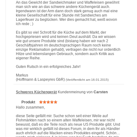
An das Gewicht der Sandwichmaker und Waffeleisen gewöhnt
man sich wie an das schwere andere Küchengerät auch.
Irgendwann ist der Arm dann doch stark genug auch mal eine
kleine Gesellschaft für eine Stunde mit Sandwiches am
Lagerfeuer zu beglücken. Wer dies gemacht hat, weiß wovon
ich rede ; )
Es gibt so viel Schrott für die Küche auf dem Markt, der
hochgepriesen wird und keinen Deut aushält. Da wir wissen
wie gut unsere Produkte sind (bislang haben wir nach 2
Geschäftsjahren im deutschsprachigen Raum noch keine
einzige Reklamation gehabt), vertragen die nicht nur ordentlich
Hitze und lebenslangen Gebrauch, sondern auch Kritik aus
eigener Reihe.
Guten Rutsch in ein erfolgreiches Jahr!
Markus
(Hoffmann & Laspeyres GbR)
(Veröffentlicht am 16.01.2015)
Schweres Küchengerät
Kundenmeinung von
Carsten
Produkt
Hallo zusammen,
diese Seite gefällt mir. Suche schon seit einer Weile auf
Flohmärkten nach so einem alten Waffeleisen, mir war nicht
bewusst, daß es die Teile noch als neue US Produkte gibt. Und
was mir wirklich gefällt ist dieses Forum, in dem Ihr als Händler
auch ehrlich auf die Macken eines Produktes eingeht. Schön…