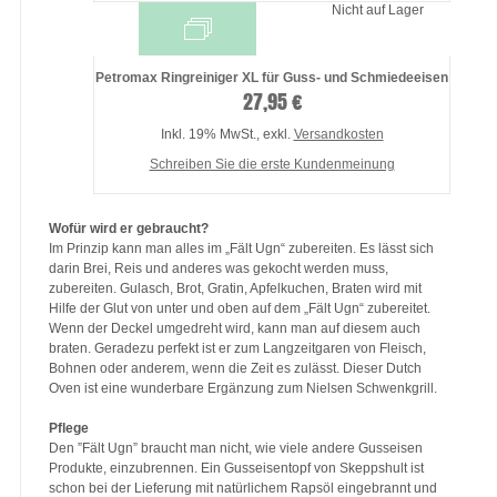
Nicht auf Lager
Petromax Ringreiniger XL für Guss- und Schmiedeeisen
27,95 €
Inkl. 19% MwSt.
,
exkl.
Versandkosten
Schreiben Sie die erste Kundenmeinung
Wofür wird er gebraucht?
Im Prinzip kann man alles im „Fält Ugn“ zubereiten. Es lässt sich
darin Brei, Reis und anderes was gekocht werden muss,
zubereiten. Gulasch, Brot, Gratin, Apfelkuchen, Braten wird mit
Hilfe der Glut von unter und oben auf dem „Fält Ugn“ zubereitet.
Wenn der Deckel umgedreht wird, kann man auf diesem auch
braten. Geradezu perfekt ist er zum Langzeitgaren von Fleisch,
Bohnen oder anderem, wenn die Zeit es zulässt. Dieser Dutch
Oven ist eine wunderbare Ergänzung zum Nielsen Schwenkgrill.
Pflege
Den ”Fält Ugn” braucht man nicht, wie viele andere Gusseisen
Produkte, einzubrennen. Ein Gusseisentopf von Skeppshult ist
schon bei der Lieferung mit natürlichem Rapsöl eingebrannt und