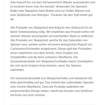
man braucht ihn nur kurz mit lauwarmem Wasser auszuspülen und
zu trocknen bevor man ihn benutzt. Verwenden Sie Speiseöl,
Butter oder Margarine beim Braten und nur heißes Wasser und
eine Spülbürste zum Reinigen. Trocknen Sie den Topf immer gut
ab.
Alle Produkte von Skeppshult sind fertig für den Gebrauch! Es ist
keine Vorbehandlung nötig. Wir empfehlen das Produkt vorher mit
warmen Wasser auszuspülen um eventuellen Staub zu entfernen.
Alle Produkte von Skeppshult, welche für das Zubereiten von
Speisen sind, werden vorher mit einem biologischen Rapsöl von
Carlshamns/Schweden eingebrannt. Dieses gibt den Produkten
einen natürlichen non-stick Schutz, ohne Zusätze von
Schadstoffen und die feine schwarze Oberfläche. Die
Gusseisenprodukte von Skeppshult enthalten keine Chemikalien,
die sich durch Kratzen lösen können, wenn Sie Speisen
zubereiten.
Die Gusseisenprodukte von Skeppshult leiten und bewahren die
Hitze gleichmäßig und gut. Das verleiht den zubereiteten Speisen
eine schöne Oberfläche. Dass die Produkte außerdem ein
ansprechendes Design haben, macht das Kochen und Vorführen
mit ihnen nur noch schöner.