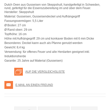
Dutch Oven aus Gusseisen von Skeppshult, handgefertigt in Schweden,
rund, gefertigt für die Essenszubereitung im und über dem Feuer.
Hersteller: Skeppshult
Material: Gusseisen, Gusseisendeckel und Aufhängegriff
Fassungsvermögen: 5,5 Liter
Ø Boden: 27 cm
Ø Rand oben: 29 cm
Topfhöhe: 16 cm
Höhe mit Aufhängegriff: 29 cm und konkaver Boden mit 6 mm Dicke
Besonderes: Deckel kann auch als Pfanne genutzt werden
Gewicht: 8,4 kg
Verwendung: für offenes Feuer und alle Herdarten geeignet inkl.
Induktionsherde
Garantie: 25 Jahre auf Material (Gusseisen)
AUF DIE VERGLEICHSLISTE
E-MAIL AN EINEN FREUND