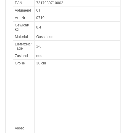
EAN
7317930710002
Volumen/l
6 l
Art.-Nr.
0710
Gewicht/
8.4
kg
Material
Gusseisen
Lieferzeit /
2-3
Tage
Zustand
neu
Größe
30 cm
Video