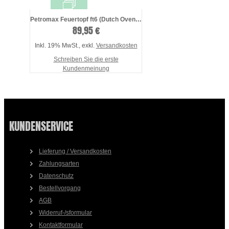
Petromax Feuertopf ft6 (Dutch Oven) mit ...
89,95 €
Inkl. 19% MwSt.
,
exkl.
Versandkosten
Schreiben Sie die erste
Kundenmeinung
KUNDENSERVICE
Lieferung / Versandkosten
Zahlungsarten
Datenschutz
Bestellvorgang
AGB
Widerruf-/sformular
Kontaktformular