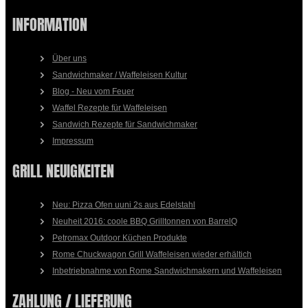
INFORMATION
Über uns
Sandwichmaker / Waffeleisen Kultur
Blog - Neu vom Feuer
Waffel Rezepte für Waffeleisen
Sandwich Rezepte für Sandwichmaker
Impressum
GRILL NEUIGKEITEN
Neu: Pizza Ofen uuni 2s aus Edelstahl
Neuheit 2016: coole BBQ Grilltonnen von BarrelQ
Petromax Outdoor Küchen Produkte
Rome Chuckwagon Grill Waffeleisen wieder erhältich
Inbetriebnahme von Rome Sandwichmakern und Waffeleisen
ZAHLUNG / LIEFERUNG